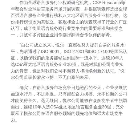
作为全球语言服务行业权威研究机构，
CSA Research
每
年都会对全球语言服务市场开展调查，并根据调查评选出全球
百强语言服务企业排行榜和八大地区语言服务企业排行榜。这
份排行榜也因为其独立、客观和全面的调查获得了行业的广泛
认可，成了衡量语言服务商行业竞争力的重要标准和依据之
一，并被许多跨国企业用作选择翻译合作伙伴的参考。
“自公司成立以来，悦尔一直都在努力提升自身的服务水
平，先后通过了
ISO 9001
、
ISO 27001
和
ISO 17100
等国际认
证，以确保我们的服务能够达到国际一流水平。连续
10
年入
选
CSA
亚太地区语言服务企业
30
强，既是对我们公司专业实
力的肯定，也是对我们公司不懈努力和持续创新的认可。”悦
尔公司董事长蒙永业博士不无自豪的表示。
确实，在语言服务市场竞争日趋激烈的今天，企业发展犹
如逆水行舟，不进则退。只有那些奋力拼搏、永不松懈的公司
才能笑得长久。毫无疑问，悦尔公司能够在众多竞争者中脱颖
而出，连续
10
年入选
CSA
亚太地区语言服务企业
30
强，充分
展示了悦尔公司在语言服务领域的领先地位和强大市场竞争
力。