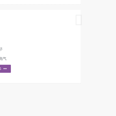
子
电气
多